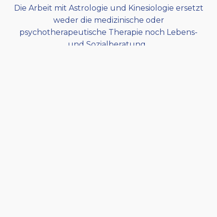
Die Arbeit mit Astrologie und Kinesiologie ersetzt
weder die medizinische oder
psychotherapeutische Therapie noch Lebens-
und Sozialberatung.
Sie ist eine rein energetische Unterstützung im
Sinne der Humanenergetik.
Gildis Klaunzer-Binder
Bewusstsein Verändert!
Leistungen
Kinesiologie
Astrologie