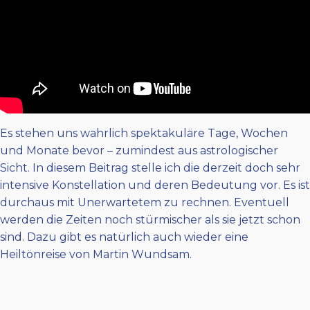
Es stehen uns wahrlich spektakuläre Tage, Wochen
und Monate bevor – zumindest aus astrologischer
Sicht. In diesem Beitrag stelle ich die derzeit doch sehr
intensive Konstellation und deren Bedeutung vor. Es ist
durchaus mit Unerwartetem zu rechnen. Eventuell
werden die Zeiten noch stürmischer als sie jetzt schon
sind. Dazu gibt es natürlich auch wieder eine
Heiltönreise von Martin Wundsam.