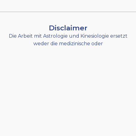
Disclaimer
Die Arbeit mit Astrologie und Kinesiologie ersetzt
weder die medizinische oder
psychotherapeutische Therapie noch Lebens-
und Sozialberatung.
Sie ist eine rein energetische Unterstützung im
Sinne der Humanenergetik.
Gildis Klaunzer-Binder
Bewusstsein Verändert!