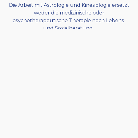
Die Arbeit mit Astrologie und Kinesiologie ersetzt
weder die medizinische oder
psychotherapeutische Therapie noch Lebens-
und Sozialberatung.
Sie ist eine rein energetische Unterstützung im
Sinne der Humanenergetik.
Gildis Klaunzer-Binder
Bewusstsein Verändert!
Leistungen
Kinesiologie
Astrologie