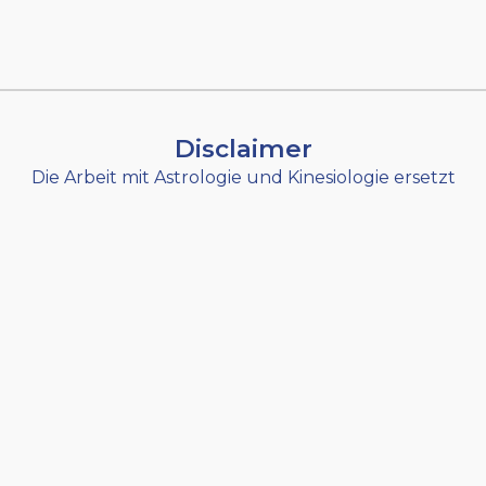
Disclaimer
Die Arbeit mit Astrologie und Kinesiologie ersetzt
weder die medizinische oder
psychotherapeutische Therapie noch Lebens-
und Sozialberatung.
Sie ist eine rein energetische Unterstützung im
Sinne der Humanenergetik.